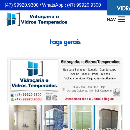
(47) 99920.9300 / WhatsApp : (47) 99920.9300
VIDR
NAV
tags gerais